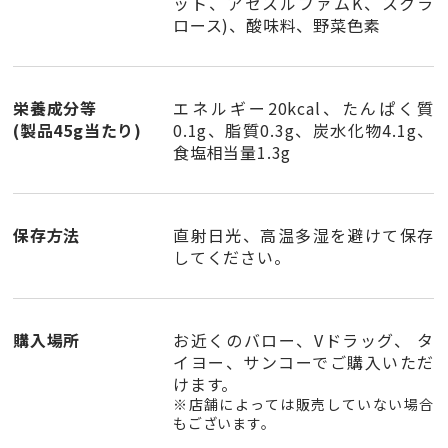
ット、アセスルファムK、スクラ
ロース)、酸味料、野菜色素
栄養成分等
エネルギー20kcal、たんぱく質
(
製品45g
当たり)
0.1g、脂質0.3g、炭水化物4.1g、
食塩相当量1.3g
保存方法
直射日光、高温多湿を避けて保存
してください。
購入場所
お近くの
バロー、Vドラッグ、 タ
イヨー、サンコー
でご購入いただ
けます。
※店舗によっては販売していない場合
もございます。