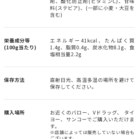
剤、酸化防止剤(ビタミンC)、甘味
料(ステビア)、(一部に小麦・大豆を
含む)
栄養成分等
エネルギー41kcal、たんぱく質
(
100g
当たり)
1.4g、脂質0.4g、炭水化物8.1g、食
塩相当量2.2g
保存方法
直射日光、高温多湿の場所を避けて
保存してください。
購入場所
お近くの
バロー、Vドラッグ、 タイ
ヨー、サンコー
でご購入いただけま
す。
※店舗によっては販売していない場合も
ございます。